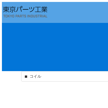
内
容
を
ス
キ
ッ
プ