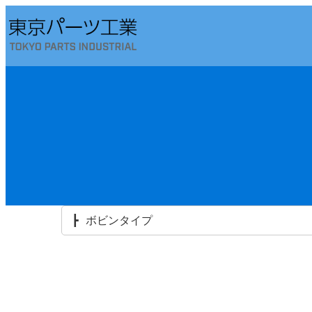
内
容
を
ス
キ
ッ
プ