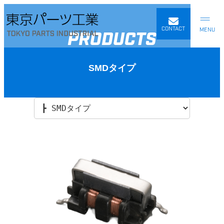
内
容
を
CONTACT
PRODUCTS
ス
キ
ッ
SMDタイプ
プ