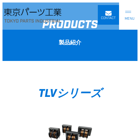
内
容
を
CONTACT
PRODUCTS
ス
キ
ッ
製品紹介
プ
TLVシリーズ