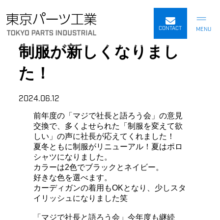
内
容
CONTACT
を
制服が新しくなりまし
ス
キ
た！
ッ
プ
2024.06.12
前年度の「マジで社長と語ろう会」の意見
交換で、多くよせられた「制服を変えて欲
しい」の声に社長が応えてくれました！
夏冬ともに制服がリニューアル！夏はポロ
シャツになりました。
カラーは2色でブラックとネイビー。
好きな色を選べます。
カーディガンの着用もOKとなり、少しスタ
イリッシュになりました笑
「マジで社長と語ろう会」今年度も継続