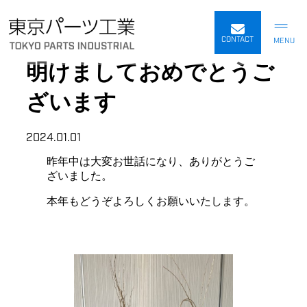
内
容
CONTACT
を
明けましておめでとうご
ス
キ
ざいます
ッ
プ
2024.01.01
昨年中は大変お世話になり、ありがとうご
ざいました。
本年もどうぞよろしくお願いいたします。