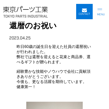
内
容
CONTACT
を
還暦のお祝い
ス
キ
ッ
2023.04.25
プ
昨日60歳の誕生日を迎えた社員の還暦祝い
が行われました。
弊社では還暦を迎えると花束と商品券、選
べるギフトが贈られます。
経験豊かな技能やノウハウで会社に貢献頂
きありがとうございます。
今後も、更なる活躍を期待しています。
健康第一！