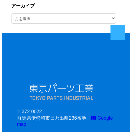
アーカイブ
ア
ー
カ
イ
ブ
〒372-0022
群馬県伊勢崎市日乃出町236番地
Google
map