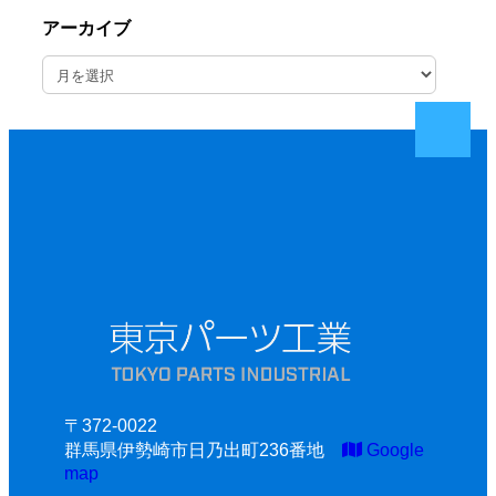
アーカイブ
ア
ー
カ
イ
ブ
〒372-0022
群馬県伊勢崎市日乃出町236番地
Google
map