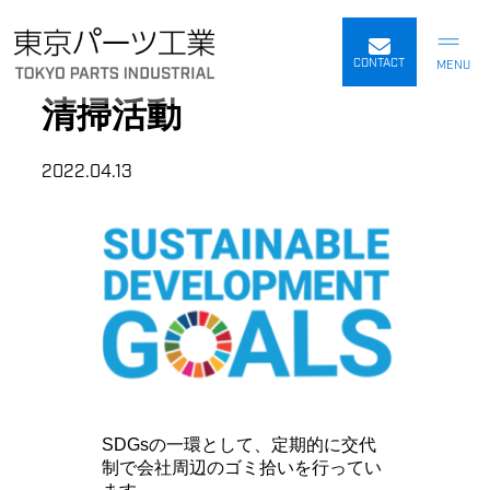
内
容
CONTACT
を
清掃活動
ス
キ
ッ
2022.04.13
プ
SDGsの一環として、定期的に交代
制で会社周辺のゴミ拾いを行ってい